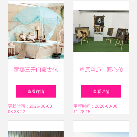
罗娜三开门蒙古包
草原穹庐，匠心传
蚊帐评测 夏日安睡
承 锡林郭勒盟传统
查看详情
查看详情
与风扇自由，1.8米
蒙古包技艺在内蒙
更新时间：2026-08-08
更新时间：2026-08-08
06:38:22
11:28:15
床的选择指南
古展览馆展示亮相