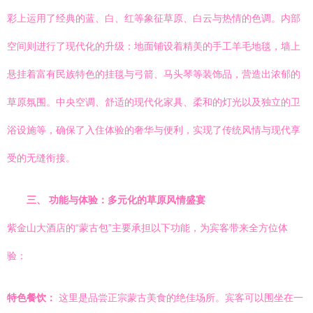
彩上运用了经典的蓝、白、红等象征草原、白云与热情的色调。内部
空间则进行了现代化的升级：地面铺设着精美的手工羊毛地毯，墙上
悬挂着富有民族特色的挂毯与弓箭、马头琴等装饰品，营造出浓郁的
草原氛围。中央空调、舒适的现代化家具、柔和的灯光以及独立的卫
浴设施等，确保了入住体验的奢华与便利，实现了传统风情与现代享
受的无缝衔接。
三、 功能与体验：多元化的草原风情盛宴
紫金山大酒店的“蒙古包”主要承担以下功能，为宾客带来全方位体
验：
特色餐饮：
这里是品尝正宗蒙古美食的绝佳场所。宾客可以围坐在一